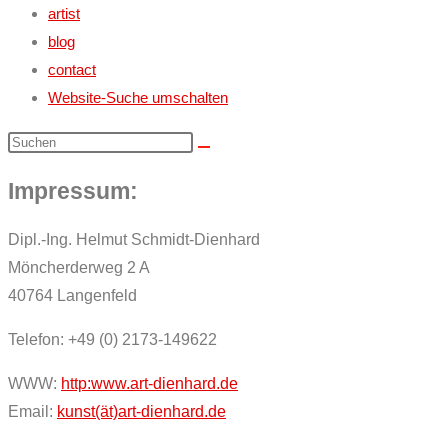
artist
blog
contact
Website-Suche umschalten
Impressum:
Dipl.-Ing. Helmut Schmidt-Dienhard
Möncherderweg 2 A
40764 Langenfeld
Telefon: +49 (0) 2173-149622
WWW:
http:www.art-dienhard.de
Email:
kunst(ät)art-dienhard.de