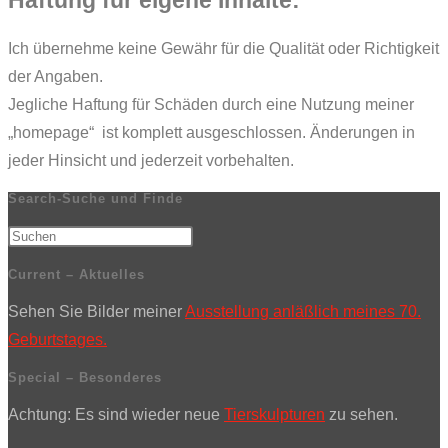
Ich übernehme keine Gewähr für die Qualität oder Richtigkeit
der Angaben.
Jegliche Haftung für Schäden durch eine Nutzung meiner
„homepage“ ist komplett ausgeschlossen. Änderungen in
jeder Hinsicht und jederzeit vorbehalten.
Search-Suche und Finde
Current – Aktuelles
Sehen Sie Bilder meiner
Ausstellung anläßlich meines 70.
Geburtstages.
Special – Besonderes
Achtung: Es sind wieder neue
Tierskulpturen
zu sehen.