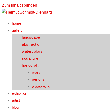
Zum Inhalt springen
home
gallery
landscape
abstraction
watercolors
sculpture
handcraft
ivory
pencils
woodwork
exhibition
artist
blog