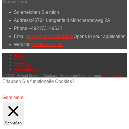
Contact Info
So erreichen Sie mich
Address:
40764 Langenfeld Möncherderweg 2A
Phone:
+492173149622
Email:
kunst@art-dienhard.de
Opens in your application
Website:
art-dienhard.de
home
blog
contact
impressum
data-protection
© 2026 - Helmut Schmidt-Dienhard - Webdesign-Unterstützung:
Nora Mieke
Erlauben Sie funktionelle Cookies?
Gern
Nein
Schließen