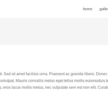
home
galle
t. Sed sit amet facilisis urna. Praesent ac gravida libero. Donec
din volutpat. Mauris convallis metus eget tellus mollis euismoduis
s, eros lacus mollis metus, nec vulputate sem est non elit. Cura