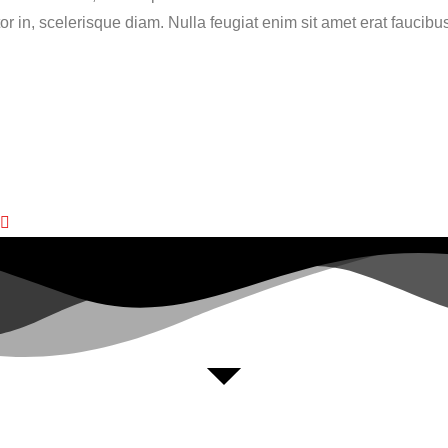
ortor in, scelerisque diam. Nulla feugiat enim sit amet erat fauci