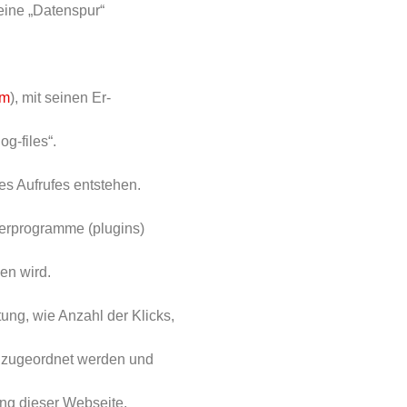
eine „Datenspur“
om
), mit seinen Er-
g-files“.
s Aufrufes entstehen.
erprogramme (plugins)
en wird.
ung, wie Anzahl der Klicks,
n zugeordnet werden und
ung dieser Webseite.