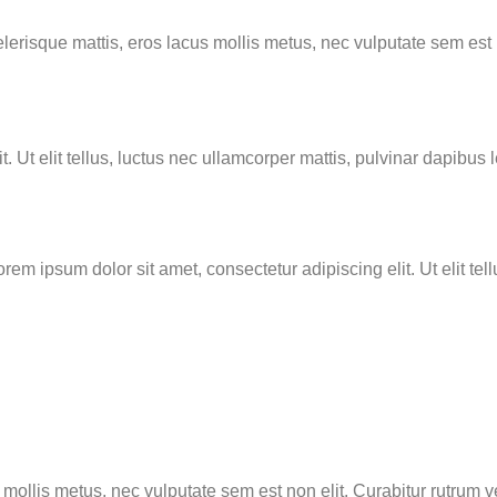
lerisque mattis, eros lacus mollis metus, nec vulputate sem est 
. Ut elit tellus, luctus nec ullamcorper mattis, pulvinar dapibus l
Lorem ipsum dolor sit amet, consectetur adipiscing elit. Ut elit te
s mollis metus, nec vulputate sem est non elit. Curabitur rutrum