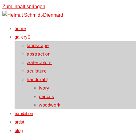
Zum Inhalt springen
home
gallery
landscape
abstraction
watercolors
sculpture
handcraft
ivory
pencils
woodwork
exhibition
artist
blog