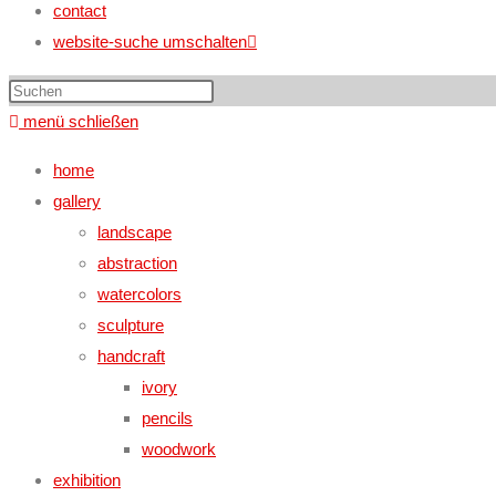
contact
website-suche umschalten
menü
schließen
home
gallery
landscape
abstraction
watercolors
sculpture
handcraft
ivory
pencils
woodwork
exhibition