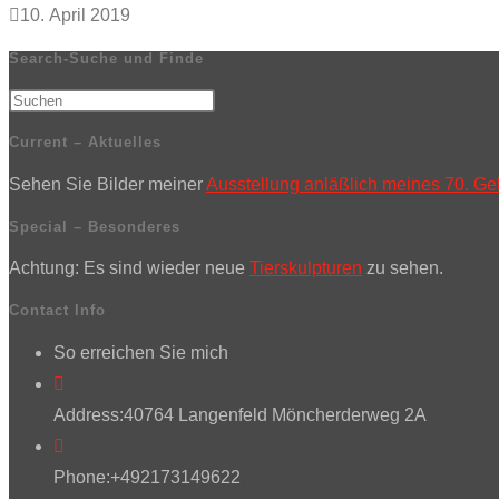
10. April 2019
Search-Suche und Finde
Current – Aktuelles
Sehen Sie Bilder meiner
Ausstellung anläßlich meines 70. Ge
Special – Besonderes
Achtung: Es sind wieder neue
Tierskulpturen
zu sehen.
Contact Info
So erreichen Sie mich
Address:
40764 Langenfeld Möncherderweg 2A
Phone:
+492173149622